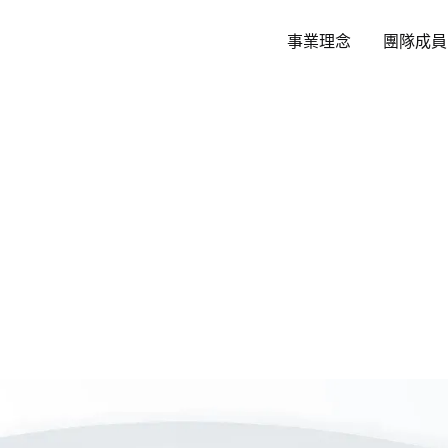
跳
至
事業理念
團隊成員
主
要
內
容