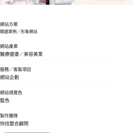
網站方案
精選案例
／
形象網站
網站產業
醫療健康／美容美業
服務／客製項目
網站企劃
網站視覺色
藍色
製作團隊
快找整合顧問