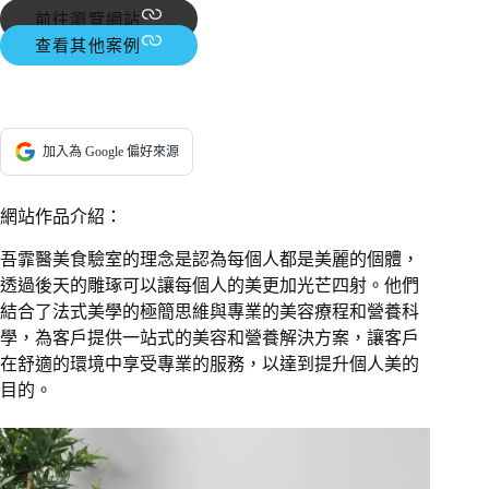
前往瀏覽網站
查看其他案例
加入為 Google 偏好來源
網站作品介紹：
吾霏醫美食驗室的理念是認為每個人都是美麗的個體，
透過後天的雕琢可以讓每個人的美更加光芒四射。他們
結合了法式美學的極簡思維與專業的美容療程和營養科
學，為客戶提供一站式的美容和營養解決方案，讓客戶
在舒適的環境中享受專業的服務，以達到提升個人美的
目的。