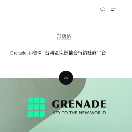
跳
至
主
要
內
部落格
容
Grenade 手榴彈 | 台灣區塊鏈整合行銷社群平台