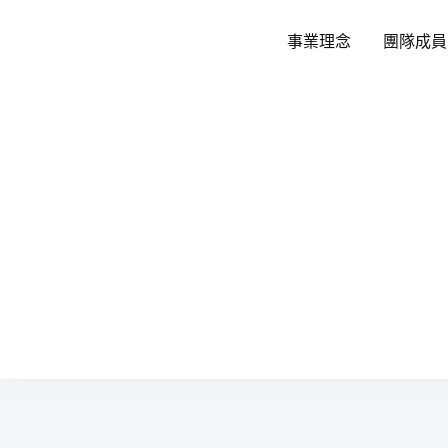
跳
至
事業理念
團隊成員
主
要
內
容