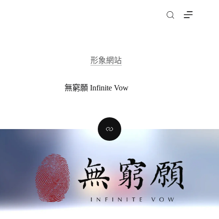
跳
至
主
要
內
形象網站
容
無窮願 Infinite Vow