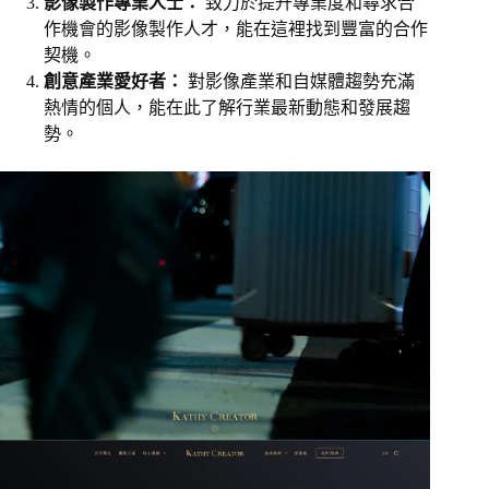
影像製作專業人士：
致力於提升專業度和尋求合
作機會的影像製作人才，能在這裡找到豐富的合作
契機。
創意產業愛好者：
對影像產業和自媒體趨勢充滿
熱情的個人，能在此了解行業最新動態和發展趨
勢。