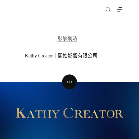
跳
至
主
要
內
形象網站
容
Kathy Creator｜開始影響有限公司