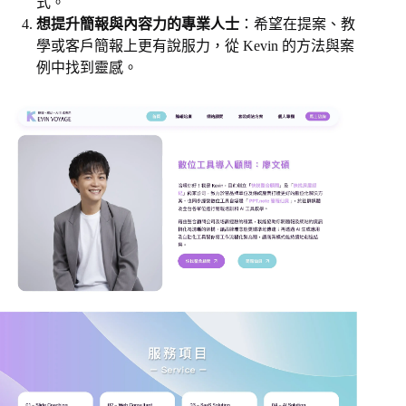
式。
想提升簡報與內容力的專業人士
：希望在提案、教
學或客戶簡報上更有說服力，從 Kevin 的方法與案
例中找到靈感。