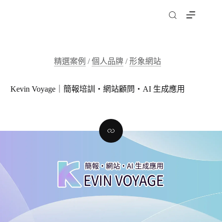
跳
至
主
要
內
精選案例
/
個人品牌
/
形象網站
容
Kevin Voyage｜簡報培訓・網站顧問・AI 生成應用