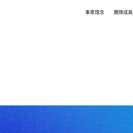
跳
至
事業理念
團隊成員
主
要
內
容