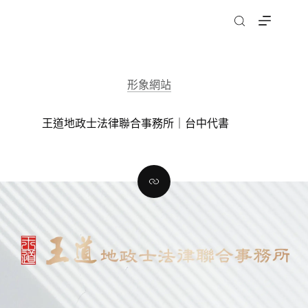
跳
至
主
要
內
形象網站
容
王道地政士法律聯合事務所｜台中代書