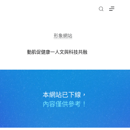
跳
至
主
要
內
形象網站
容
動肌促健康一人文與科技共融
本網站已下線，
內容僅供參考！