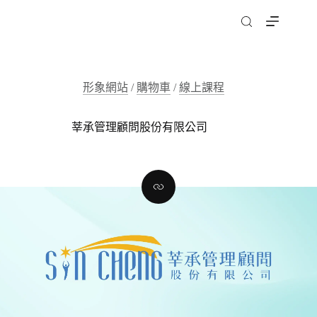
跳
至
主
要
內
形象網站
/
購物車
/
線上課程
容
莘承管理顧問股份有限公司