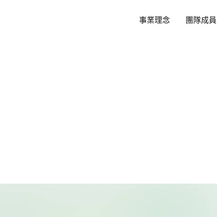
跳
至
事業理念
團隊成員
主
要
內
容