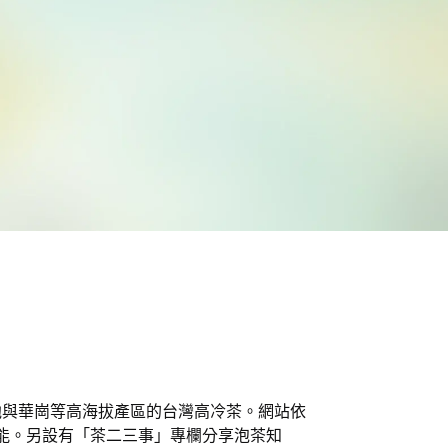
池與華崗等高海拔產區的台灣高冷茶。網站依
功能。另設有「茶二三事」專欄分享泡茶知