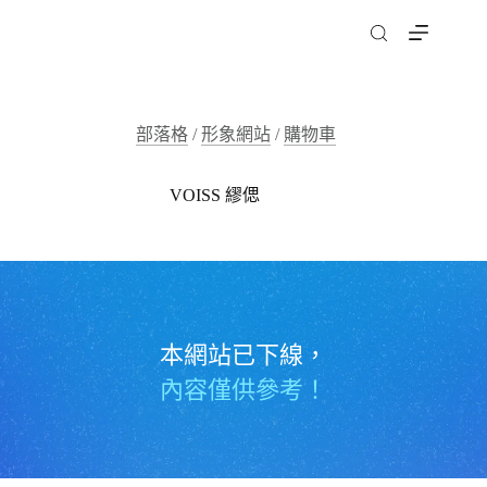
跳
至
主
要
內
部落格
/
形象網站
/
購物車
容
VOISS 繆偲
本網站已下線，
內容僅供參考！