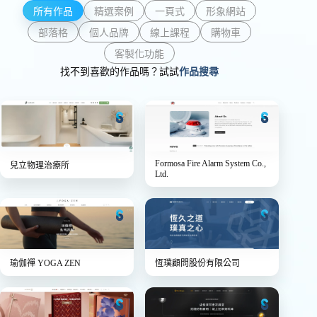
所有作品
精選案例
一頁式
形象網站
部落格
個人品牌
線上課程
購物車
客製化功能
找不到喜歡的作品嗎？試試
作品搜尋
Formosa Fire Alarm System Co.,
兒立物理治療所
Ltd.
瑜伽禪 YOGA ZEN
恆璞顧問股份有限公司