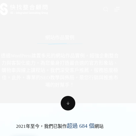
跳
至
主
要
內
網站作品實例
容
透過WordPress建置多元的網站作品實例，超強企劃整合
力與客製化能力，為您量身打造最合適的官方形象站、
購物車與線上課程站。我們深受客戶推薦，服務態度極
佳。此外，專業的SEO教學與佈局，是您行銷與推進市
場的好幫手！
超過 684 個
2021年至今，我們已製作
網站