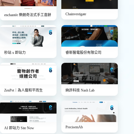
Chainvestigate
enchantée 樂朗奇法式手工喜餅
秒站 x 即站力
睿新醫電股份有限公司
ZenPet｜為人寵和平而生
納許科技 Nash Lab
PrecisemAb
AI 即站力 Site Now