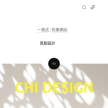
跳
至
主
要
內
一頁式
/
形象網站
容
其創設計