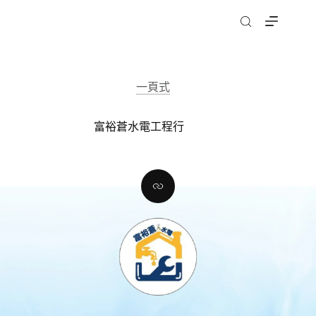
跳
至
主
要
內
一頁式
容
富裕蒼水電工程行