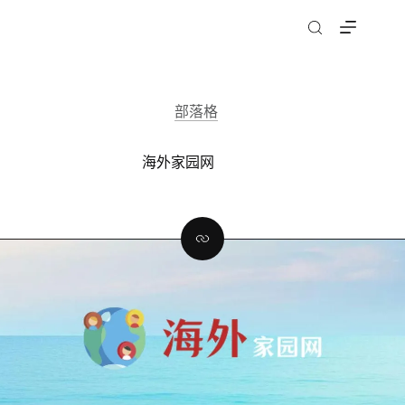
跳
至
主
要
內
部落格
容
海外家园网