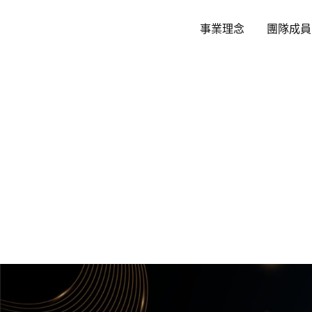
跳
至
事業理念
團隊成員
主
要
內
容