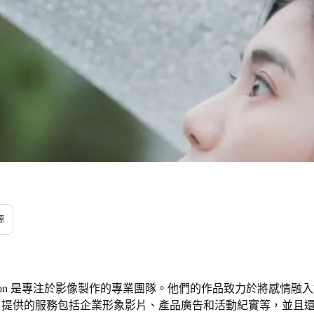
源
roduction 是專注於影像製作的專業團隊。他們的作品致力於將
。提供的服務包括企業形象影片、產品廣告和活動紀實等，並且