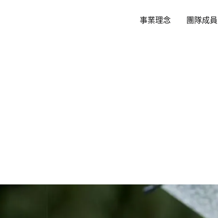
跳
至
事業理念
團隊成員
主
要
內
容