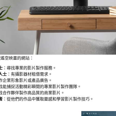
覽遙空映畫的網站：
士
：尋找專業的影片製作服務。
人士
：有攝影器材租借需求。
作企業形象影片或產品廣告。
找能捕捉活動精彩瞬間的專業影片製作團隊。
找合作夥伴製作高品質的商業影片。
者
：從他們的作品中獲取靈感和學習影片製作技巧。