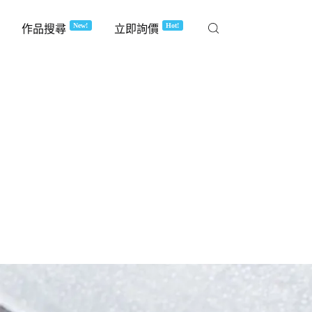
New!
Hot!
作品搜尋
立即詢價