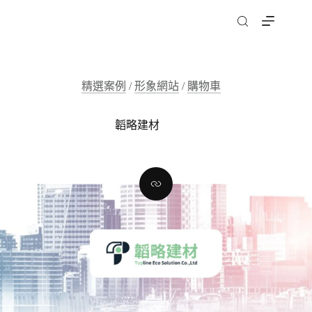
跳
至
主
要
內
精選案例
/
形象網站
/
購物車
容
韜略建材