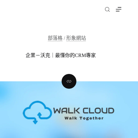
跳
至
主
要
內
部落格
/
形象網站
容
企業－沃克｜最懂你的CRM專家