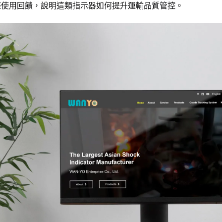
際使用回饋，說明這類指示器如何提升運輸品質管控
。