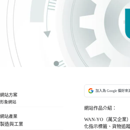
加入為 Google 偏好來
網站方案
形象網站
網站作品介紹：
網站產業
WAN-YO（萬又企
製造與工業
化指示標籤、貨物追