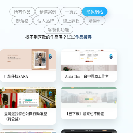
所有作品
精選案例
一頁式
形象網站
部落格
個人品牌
線上課程
購物車
客製化功能
找不到喜歡的作品嗎？試試
作品搜尋
巴黎莎拉SARA
Artist Tina｜台中霧眉工作室
臺灣還我特色公園行動聯盟
【已下線】
錢來也不動產
（特公盟）