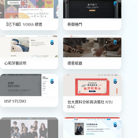
【已下線】
VOISS 繆偲
秩御捲門
心和牙醫診所
德星紙器
HSP STUDIO
台大資料分析與決策社 NTU
DAC