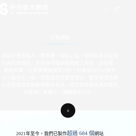
跳
至
主
要
內
形象網站
容
無論企業或個人，都需要一個線上站！快速創建功能強
大的形象網站，未來亦可延伸開啟線上商店、部落格、
聯絡表單、社群媒體連接等功能。形象網站可以做到
SEO最佳化，每一個頁面利用豐富圖文、動態視覺效果
以及垂直視差捲動效果來呈現，結合部落格來達到最佳
的搜尋引擎優化，讓顧客找到您！
超過 684 個
2021年至今，我們已製作
網站