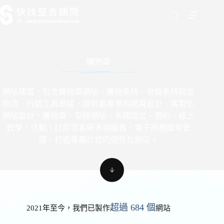
跳
至
主
要
內
購物車
容
網站建置，包含購物車網站、購物系統、會員系統與金
物流、行銷工具串接，提供最專業的網頁設計、客製化
網站設計、購物車、型錄網站、多國語言、預約、​線上
教學、活動、訂房等系統多項服務，電子商務簡單管
理，打造專屬於您的個性化網店。
超過 684 個
2021年至今，我們已製作
網站