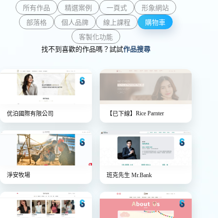
所有作品
精選案例
一頁式
形象網站
部落格
個人品牌
線上課程
購物車
客製化功能
找不到喜歡的作品嗎？試試
作品搜尋
Rice Parnter
优泊國際有限公司
【已下線】
淨安牧場
班克先生 Mr.Bank