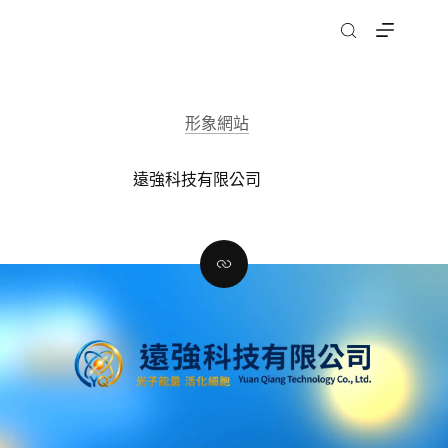
跳
至
主
要
內
形象網站
容
遠強科技有限公司