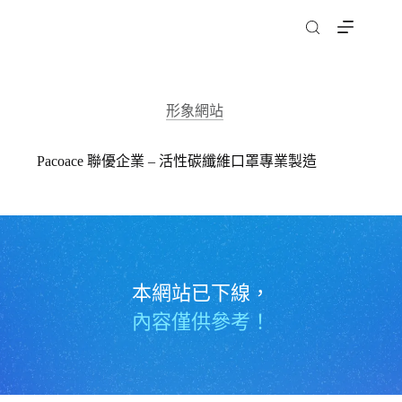
跳
至
主
要
內
形象網站
容
Pacoace 聯優企業 – 活性碳纖維口罩專業製造
本網站已下線，
內容僅供參考！