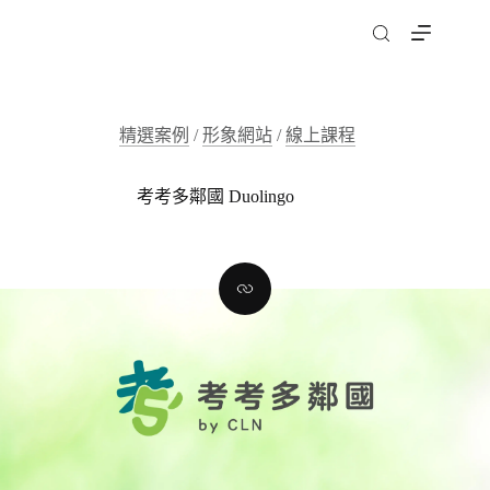
跳
至
主
要
內
精選案例
/
形象網站
/
線上課程
容
考考多鄰國 Duolingo