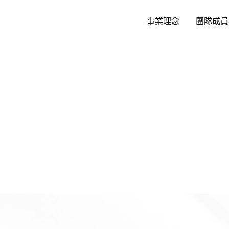
跳
至
事業理念
團隊成員
主
要
內
容