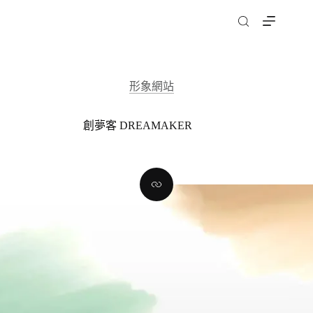
跳
至
主
要
內
形象網站
容
創夢客 DREAMAKER